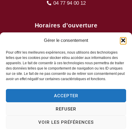
04 77 94 00 12
Horaires d’ouverture
Lundi, mercredi, jeudi
Gérer le consentement
8h30-11h30
Mardi, vendredi
Pour offrir les meilleures expériences, nous utilisons des technologies
telles que les cookies pour stocker et/ou accéder aux informations des
8h30-13h30 & 13h30-17h00
appareils. Le fait de consentir à ces technologies nous permettra de traiter
Samedi
des données telles que le comportement de navigation ou les ID uniques
sur ce site. Le fait de ne pas consentir ou de retirer son consentement peut
Fermé
avoir un effet négatif sur certaines caractéristiques et fonctions.
ACCEPTER
REFUSER
Plan du site
Mentions légal
Accessibilité
Données personn
VOIR LES PRÉFÉRENCES
Confidentialité