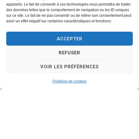
Inscriptions concours de fleurissement
appareils. Le fait de consentir à ces technologies nous permettra de traiter
Liste des associations
des données telles que le comportement de navigation ou les ID uniques
sur ce site. Le fait de ne pas consentir ou de retirer son consentement peut
Location de matériel
avoir un effet négatif sur certaines caractéristiques et fonctions.
Location de salles
Salle des associations
ACCEPTER
Salle Jacquard
Salle polyvalente
REFUSER
Nouveaux arrivants
VOIR LES PRÉFÉRENCES
Plan de la commune
Plan Local d’Urbanisme
Politique de cookies
Relais assistante maternelle
Restaurant scolaire
Transports
Politique de cookies (UE)
Traitement de données personnelles