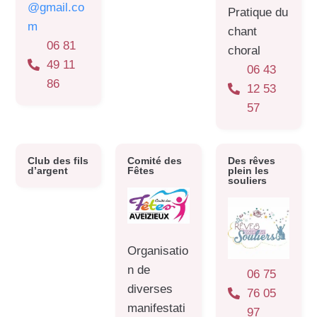
@gmail.co
Pratique du
m
chant
06 81
choral
49 11
06 43
86
12 53
57
Club des fils
Comité des
Des rêves
d’argent
Fêtes
plein les
souliers
Organisatio
n de
06 75
diverses
76 05
manifestati
97