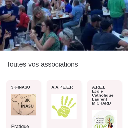
Toutes vos associations
3K-INASU
A.A.P.E.E.P.
A.P.E.L
École
Catholique
Laurent
MICHARD
Pratique