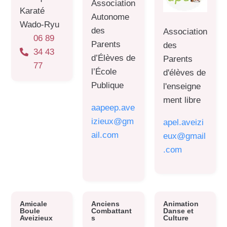
Association
Karaté
Autonome
Wado-Ryu
des
Association
06 89
Parents
des
34 43
d’Élèves de
Parents
77
l’École
d'élèves de
Publique
l'enseigne
ment libre
aapeep.ave
izieux@gm
apel.aveizi
ail.com
eux@gmail
.com
Amicale
Anciens
Animation
Boule
Combattant
Danse et
Aveizieux
s
Culture