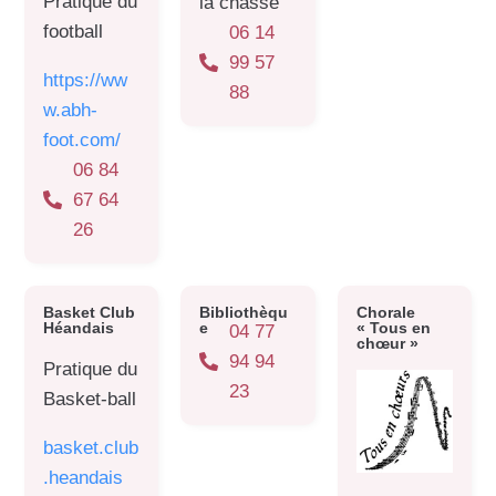
Pratique du
la chasse
football
06 14
99 57
https://ww
88
w.abh-
foot.com/
06 84
67 64
26
Basket Club
Bibliothèqu
Chorale
Héandais
e
« Tous en
04 77
chœur »
94 94
Pratique du
23
Basket-ball
basket.club
.heandais