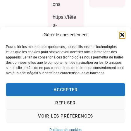
ons
https://fête
s-
Aveizieux.f
Gérer le consentement
r
Pour offrir les meilleures expériences, nous utilisons des technologies
06 82
telles que les cookies pour stocker et/ou accéder aux informations des
26 71
appareils. Le fait de consentir à ces technologies nous permettra de traiter
des données telles que le comportement de navigation ou les ID uniques
32
sur ce site. Le fait de ne pas consentir ou de retirer son consentement peut
avoir un effet négatif sur certaines caractéristiques et fonctions.
DN
École de
Gymnastiqu
ACCEPTER
Compétition
Musique
e Volontaire
Aveizieux
Saint-
REFUSER
Médard
VOIR LES PRÉFÉRENCES
cours de
06 23
emusma@
gymnastiqu
Politique de cookies