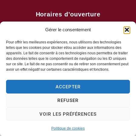
Horaires d’ouverture
Lundi, mercredi, jeudi
Gérer le consentement
8h30-11h30
Mardi, vendredi
Pour offrir les meilleures expériences, nous utilisons des technologies
telles que les cookies pour stocker et/ou accéder aux informations des
8h30-13h30 & 13h30-17h00
appareils. Le fait de consentir à ces technologies nous permettra de traiter
Samedi
des données telles que le comportement de navigation ou les ID uniques
sur ce site. Le fait de ne pas consentir ou de retirer son consentement peut
Fermé
avoir un effet négatif sur certaines caractéristiques et fonctions.
ACCEPTER
REFUSER
Plan du site
Mentions légal
Accessibilité
Données personn
VOIR LES PRÉFÉRENCES
Confidentialité
Propulsé par Utopia
(sites internet de collectivités &
Politique de cookies