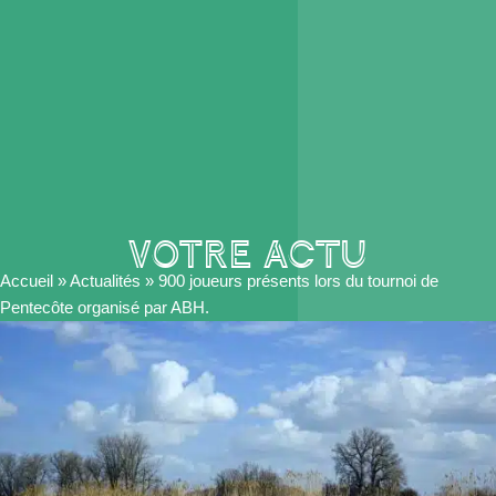
VOTRE actu
Accueil
»
Actualités
»
900 joueurs présents lors du tournoi de
Pentecôte organisé par ABH.