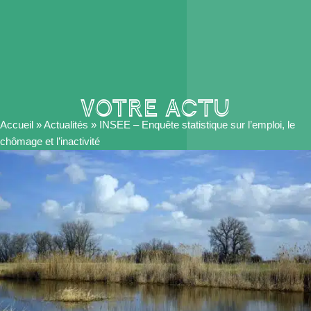
VOTRE actu
Accueil
»
Actualités
»
INSEE – Enquête statistique sur l’emploi, le
chômage et l’inactivité