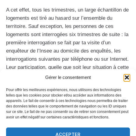
A cet effet, tous les trimestres, un large échantillon de
logements est tiré au hasard sur l’ensemble du
territoire. Sauf exception, les personnes de ces
logements sont interrogées six trimestres de suite : la
première interrogation se fait par ta visite d’un
enquêteur de l’Insee au domicile des enquêtés, les
interrogations suivantes par téléphone ou sur Internet.
Leur participation, quelle que soit leur situation à cette
enquête est fondamentale, car elle détermine la qualité
Gérer le consentement
des résultats.
Pour offrir les meilleures expériences, nous utilisons des technologies
telles que les cookies pour stocker et/ou accéder aux informations des
La procédure
appareils. Le fait de consentir à ces technologies nous permettra de traiter
des données telles que le comportement de navigation ou les ID uniques
Un(e) enquêteur(trice) de l’Insee prendra contact avec
sur ce site. Le fait de ne pas consentir ou de retirer son consentement peut
avoir un effet négatif sur certaines caractéristiques et fonctions.
les personnes des logements sélectionnés au cours
de l’année et Il (elle) sera muni(e) d’une carte officielle
ACCEPTER
l’ accréditant.