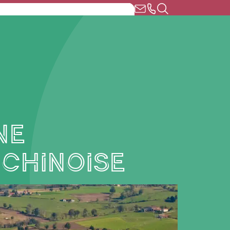
ne
 Chinoise