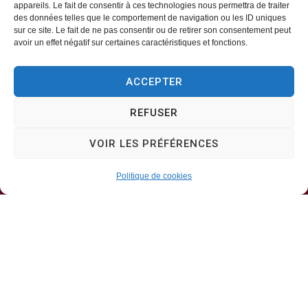
appareils. Le fait de consentir à ces technologies nous permettra de traiter
des données telles que le comportement de navigation ou les ID uniques
Mairie d’Aveizieux
sur ce site. Le fait de ne pas consentir ou de retirer son consentement peut
avoir un effet négatif sur certaines caractéristiques et fonctions.
Mairie,
ACCEPTER
1 Rue des Érables,
42330 – AVEIZIEUX
REFUSER
04 77 94 00 12
VOIR LES PRÉFÉRENCES
Politique de cookies
Horaires d’ouverture
Lundi, mercredi, jeudi
8h30-11h30
Mardi, vendredi
8h30-13h30 & 13h30-17h00
Samedi