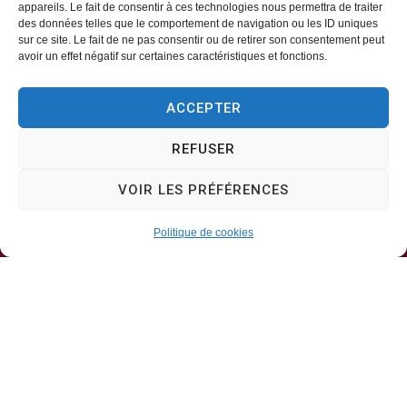
appareils. Le fait de consentir à ces technologies nous permettra de traiter
des données telles que le comportement de navigation ou les ID uniques
Mairie d’Aveizieux
sur ce site. Le fait de ne pas consentir ou de retirer son consentement peut
avoir un effet négatif sur certaines caractéristiques et fonctions.
Mairie,
ACCEPTER
1 Rue des Érables,
42330 – AVEIZIEUX
REFUSER
04 77 94 00 12
VOIR LES PRÉFÉRENCES
Politique de cookies
Horaires d’ouverture
Lundi, mercredi, jeudi
8h30-11h30
Mardi, vendredi
8h30-13h30 & 13h30-17h00
Samedi