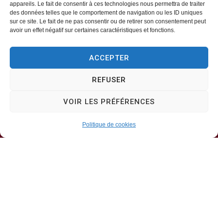
appareils. Le fait de consentir à ces technologies nous permettra de traiter
des données telles que le comportement de navigation ou les ID uniques
Mairie d’Aveizieux
sur ce site. Le fait de ne pas consentir ou de retirer son consentement peut
avoir un effet négatif sur certaines caractéristiques et fonctions.
Mairie,
ACCEPTER
1 Rue des Érables,
42330 – AVEIZIEUX
REFUSER
04 77 94 00 12
VOIR LES PRÉFÉRENCES
Politique de cookies
Horaires d’ouverture
Lundi, mercredi, jeudi
8h30-11h30
Mardi, vendredi
8h30-13h30 & 13h30-17h00
Samedi