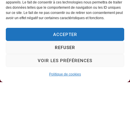
appareils. Le fait de consentir à ces technologies nous permettra de traiter
des données telles que le comportement de navigation ou les ID uniques
Mairie d’Aveizieux
sur ce site. Le fait de ne pas consentir ou de retirer son consentement peut
avoir un effet négatif sur certaines caractéristiques et fonctions.
Mairie,
ACCEPTER
1 Rue des Érables,
42330 – AVEIZIEUX
REFUSER
04 77 94 00 12
VOIR LES PRÉFÉRENCES
Politique de cookies
Horaires d’ouverture
Lundi, mercredi, jeudi
8h30-11h30
Mardi, vendredi
8h30-13h30 & 13h30-17h00
Samedi