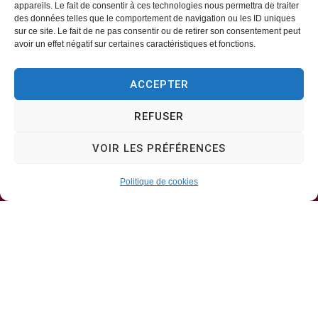
appareils. Le fait de consentir à ces technologies nous permettra de traiter
des données telles que le comportement de navigation ou les ID uniques
Mairie d’Aveizieux
sur ce site. Le fait de ne pas consentir ou de retirer son consentement peut
avoir un effet négatif sur certaines caractéristiques et fonctions.
Mairie,
ACCEPTER
1 Rue des Érables,
42330 – AVEIZIEUX
REFUSER
04 77 94 00 12
VOIR LES PRÉFÉRENCES
Politique de cookies
Horaires d’ouverture
Lundi, mercredi, jeudi
8h30-11h30
Mardi, vendredi
8h30-13h30 & 13h30-17h00
Samedi