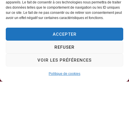
appareils. Le fait de consentir à ces technologies nous permettra de traiter
des données telles que le comportement de navigation ou les ID uniques
Mairie d’Aveizieux
sur ce site. Le fait de ne pas consentir ou de retirer son consentement peut
avoir un effet négatif sur certaines caractéristiques et fonctions.
Mairie,
ACCEPTER
1 Rue des Érables,
42330 – AVEIZIEUX
REFUSER
04 77 94 00 12
VOIR LES PRÉFÉRENCES
Politique de cookies
Horaires d’ouverture
Lundi, mercredi, jeudi
8h30-11h30
Mardi, vendredi
8h30-13h30 & 13h30-17h00
Samedi