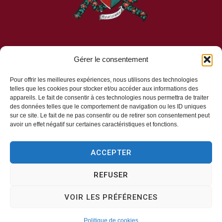
Gérer le consentement
Mairie d’Aveizieux
Pour offrir les meilleures expériences, nous utilisons des technologies
telles que les cookies pour stocker et/ou accéder aux informations des
appareils. Le fait de consentir à ces technologies nous permettra de traiter
Mairie,
des données telles que le comportement de navigation ou les ID uniques
1 Rue des Érables,
sur ce site. Le fait de ne pas consentir ou de retirer son consentement peut
avoir un effet négatif sur certaines caractéristiques et fonctions.
42330 – AVEIZIEUX
04 77 94 00 12
ACCEPTER
REFUSER
Horaires d’ouverture
VOIR LES PRÉFÉRENCES
Lundi, mercredi, jeudi
8h30-11h30
Politique de cookies