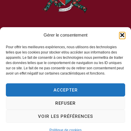
Gérer le consentement
Mairie d’Aveizieux
Pour offrir les meilleures expériences, nous utilisons des technologies
telles que les cookies pour stocker et/ou accéder aux informations des
appareils. Le fait de consentir à ces technologies nous permettra de traiter
Mairie,
des données telles que le comportement de navigation ou les ID uniques
1 Rue des Érables,
sur ce site. Le fait de ne pas consentir ou de retirer son consentement peut
avoir un effet négatif sur certaines caractéristiques et fonctions.
42330 – AVEIZIEUX
04 77 94 00 12
ACCEPTER
REFUSER
Horaires d’ouverture
VOIR LES PRÉFÉRENCES
Lundi, mercredi, jeudi
8h30-11h30
Politique de cookies