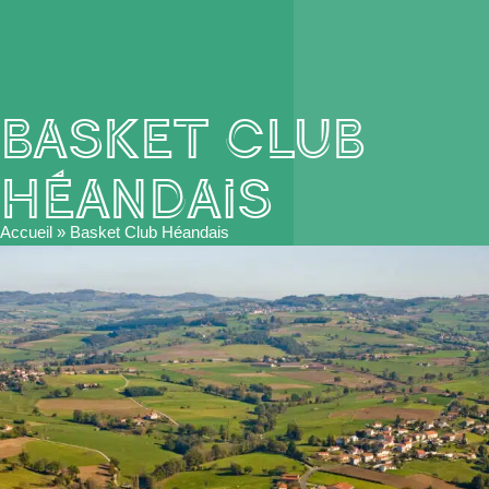
Basket Club
Héandais
Accueil
»
Basket Club Héandais