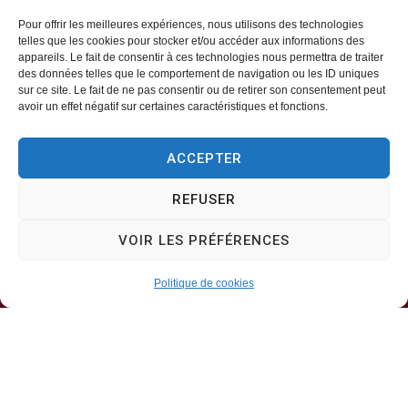
Pour offrir les meilleures expériences, nous utilisons des technologies
telles que les cookies pour stocker et/ou accéder aux informations des
appareils. Le fait de consentir à ces technologies nous permettra de traiter
Mairie d’Aveizieux
des données telles que le comportement de navigation ou les ID uniques
sur ce site. Le fait de ne pas consentir ou de retirer son consentement peut
avoir un effet négatif sur certaines caractéristiques et fonctions.
Mairie,
1 Rue des Érables,
ACCEPTER
42330 – AVEIZIEUX
REFUSER
04 77 94 00 12
VOIR LES PRÉFÉRENCES
Horaires d’ouverture
Politique de cookies
Lundi, mercredi, jeudi
8h30-11h30
Mardi, vendredi
8h30-13h30 & 13h30-17h00