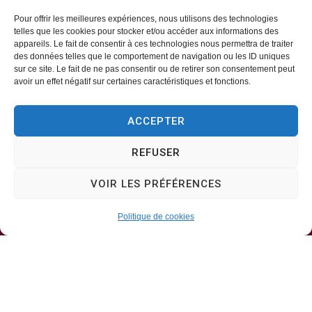
Pour offrir les meilleures expériences, nous utilisons des technologies
telles que les cookies pour stocker et/ou accéder aux informations des
appareils. Le fait de consentir à ces technologies nous permettra de traiter
Mairie d’Aveizieux
des données telles que le comportement de navigation ou les ID uniques
sur ce site. Le fait de ne pas consentir ou de retirer son consentement peut
avoir un effet négatif sur certaines caractéristiques et fonctions.
Mairie,
1 Rue des Érables,
ACCEPTER
42330 – AVEIZIEUX
REFUSER
04 77 94 00 12
VOIR LES PRÉFÉRENCES
Horaires d’ouverture
Politique de cookies
Lundi, mercredi, jeudi
8h30-11h30
Mardi, vendredi
8h30-13h30 & 13h30-17h00