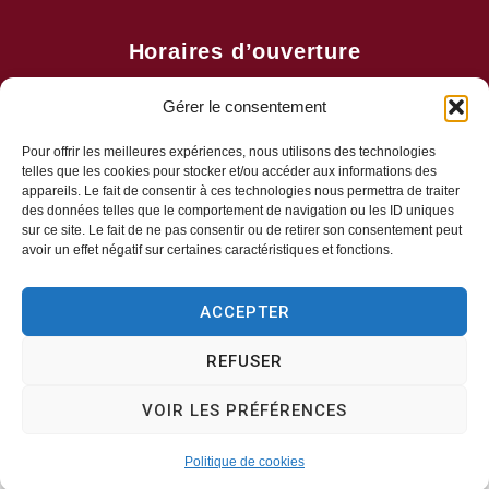
Horaires d’ouverture
Lundi, mercredi, jeudi
Gérer le consentement
8h30-11h30
Mardi, vendredi
Pour offrir les meilleures expériences, nous utilisons des technologies
telles que les cookies pour stocker et/ou accéder aux informations des
8h30-13h30 & 13h30-17h00
appareils. Le fait de consentir à ces technologies nous permettra de traiter
Samedi
des données telles que le comportement de navigation ou les ID uniques
sur ce site. Le fait de ne pas consentir ou de retirer son consentement peut
Fermé
avoir un effet négatif sur certaines caractéristiques et fonctions.
ACCEPTER
REFUSER
Plan du site
Mentions légal
Accessibilité
Données personn
VOIR LES PRÉFÉRENCES
Confidentialité
Propulsé par Utopia
(sites internet de collectivités &
Politique de cookies