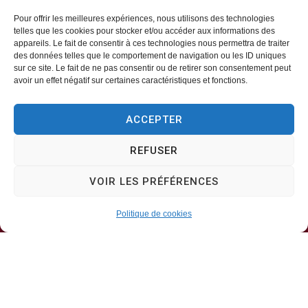
Pour offrir les meilleures expériences, nous utilisons des technologies
telles que les cookies pour stocker et/ou accéder aux informations des
appareils. Le fait de consentir à ces technologies nous permettra de traiter
Mairie d’Aveizieux
des données telles que le comportement de navigation ou les ID uniques
sur ce site. Le fait de ne pas consentir ou de retirer son consentement peut
avoir un effet négatif sur certaines caractéristiques et fonctions.
Mairie,
1 Rue des Érables,
ACCEPTER
42330 – AVEIZIEUX
REFUSER
04 77 94 00 12
VOIR LES PRÉFÉRENCES
Horaires d’ouverture
Politique de cookies
Lundi, mercredi, jeudi
8h30-11h30
Mardi, vendredi
8h30-13h30 & 13h30-17h00