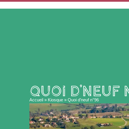
ACCUEIL
MA MAIRIE
Quoi d’neuf 
Accueil
»
Kiosque
»
Quoi d’neuf n°96